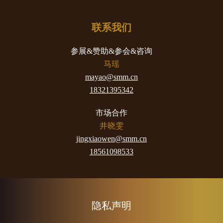
联系我们
参展&赞助&参会&咨询
马瑶
mayao@smm.cn
18321395342
市场合作
井晓雯
jingxiaowen@smm.cn
18561098533
隐私声明